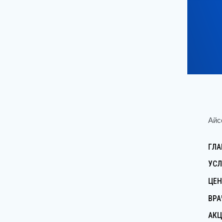
АйссДе
ГЛАВН
УСЛУГ
ЦЕНЫ
ВРАЧИ
АКЦИИ
СТАТЬ
КОНТА
© 2025