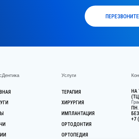
нтика
Услуги
Контакты
НА УЛ.ТУ
АЯ
ТЕРАПИЯ
(ТЦ «ПРА
График р
И
ХИРУРГИЯ
ПН.-ВС.: 0
ИМПЛАНТАЦИЯ
БЕЗ ВЫХ
+7 (925) 4
ОРТОДОНТИЯ
ОРТОПЕДИЯ
И
ДЕТСКАЯ СТОМАТОЛОГИЯ
КТЫ
ПАРОДОНТОЛОГИЯ
 АйссДентика. Все права защищены.