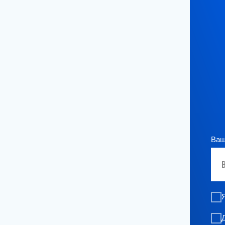
Ваше и
Я д
Да