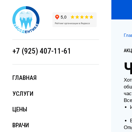
Главна
+7 (925) 407-11-61
АКЦИИ
Ч
ГЛАВНАЯ
Хотит
общен
УСЛУГИ
части
Всего 
Изг
ЦЕНЫ
Все
ВРАЧИ
Опытн
проте