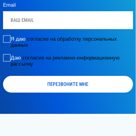
Давайте дружить
Рейтинг на Яндекс
Юридическая информация
© 2025 АйссДентика. Все права защищены.
ООО «АйсДентика»
лицензия на медицинскую деятельность
от 14 апреля 2025 г. № Л041−01137−77/02116877