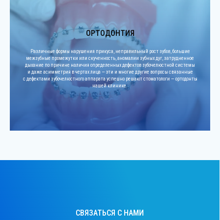
Не откладывайте заботу о своем здоровье и красоте.
Запишитесь на консультацию и позвольте нашим
профессионалам помочь вам стать обладателем
здоровой и красивой улыбки.
ОРТОДОНТИЯ
Различные формы нарушения прикуса, неправильный рост зубов, большие
Ваше имя*
межзубные промежутки или скученность, аномалии зубных дуг, затрудненное
дыхание по причине наличия определенных дефектов зубочелюстной системы
и даже асимметрия в чертах лица — эти и многие другие вопросы связанные
с дефектами зубочелюстного аппарата успешно решают стоматологи — ортодонты
нашей клинике.
Телефон*
+7
Email
Я даю
согласие на обработку персональных
данных
Даю
согласие на рекламно-информационную