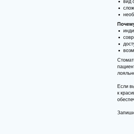
вид 
слож
необ
Почем
инди
совр
дост
возм
Стомат
пациен
лояльн
Если в
к крас
обеспе
Запиши