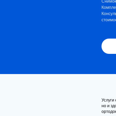
Снимо
Комплек
Консул
стоимо
Услуги 
но и з
ортодо