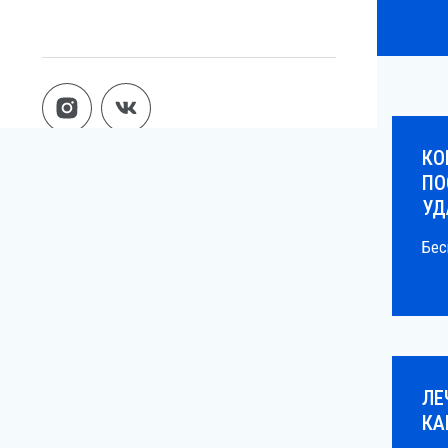
КО
ПО
УД
Бес
ЛЕ
КА