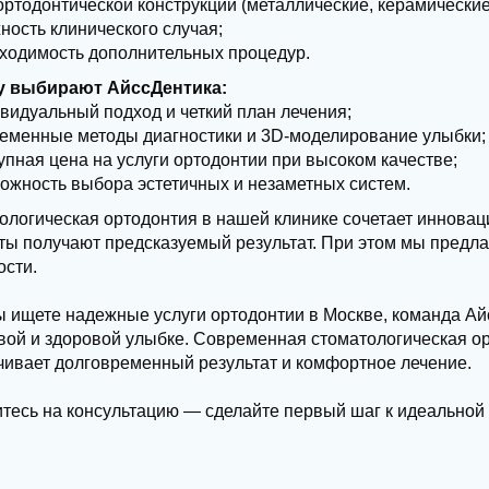
ортодонтической конструкции (металлические, керамически
ность клинического случая;
ходимость дополнительных процедур.
у выбирают АйссДентика:
видуальный подход и четкий план лечения;
еменные методы диагностики и 3D-моделирование улыбки;
упная цена на услуги ортодонтии при высоком качестве;
ожность выбора эстетичных и незаметных систем.
ологическая ортодонтия в нашей клинике сочетает инновац
ты получают предсказуемый результат. При этом мы предла
ости.
ы ищете надежные услуги ортодонтии в Москве, команда Ай
ивой и здоровой улыбке. Современная стоматологическая о
чивает долговременный результат и комфортное лечение.
тесь на консультацию — сделайте первый шаг к идеальной 
УЗНАТЬ ПОДРОБНЕЕ О СТОИМОСТИ