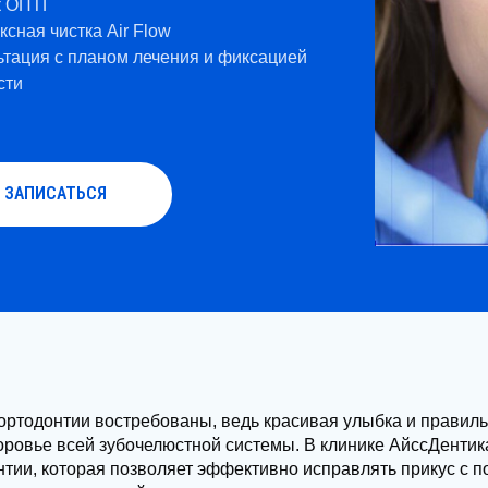
к ОПТГ
сная чистка Air Flow
ьтация с планом лечения и фиксацией
сти
ЗАПИСАТЬСЯ
ортодонтии востребованы, ведь красивая улыбка и правильн
доровье всей зубочелюстной системы. В
клинике АйссДентик
нтии, которая позволяет эффективно исправлять прикус с п