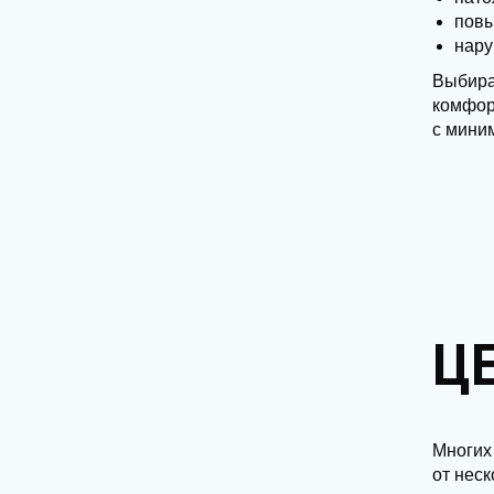
повы
нару
Выбира
комфор
с мини
ЦЕ
Многих
от неск