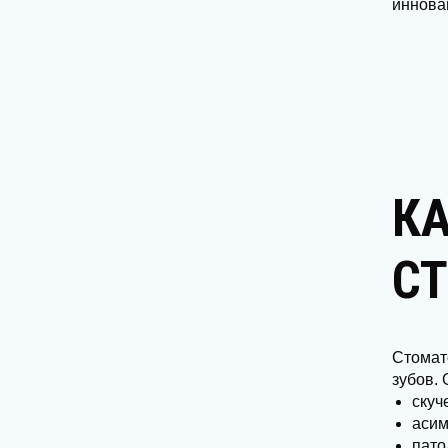
иннова
К
С
Стомат
зубов. 
скуч
асим
пато