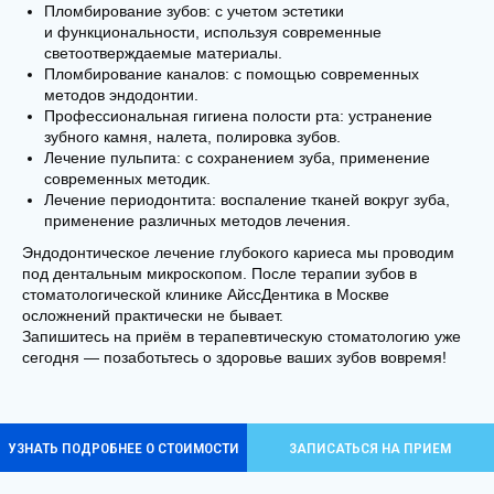
Пломбирование зубов: с учетом эстетики
и функциональности, используя современные
светоотверждаемые материалы.
Email
Пломбирование каналов: с помощью современных
методов эндодонтии.
Профессиональная гигиена полости рта: устранение
зубного камня, налета, полировка зубов.
Я даю
согласие на обработку персональных
Лечение пульпита: с сохранением зуба, применение
данных
современных методик.
Лечение периодонтита: воспаление тканей вокруг зуба,
Даю
согласие на рекламно-информационную
применение различных методов лечения.
рассылку
Эндодонтическое лечение глубокого кариеса мы проводим
под дентальным микроскопом. После терапии зубов в
ПЕРЕЗВОНИТЕ МНЕ
стоматологической клинике АйссДентика
в Москве
осложнений практически не бывает.
Запишитесь на приём в терапевтическую стоматологию уже
сегодня — позаботьтесь о здоровье ваших зубов вовремя!
Контакты