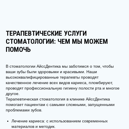
ТЕРАПЕВТИЧЕСКИЕ УСЛУГИ
СВЯЗАТЬСЯ С НАМИ
СТОМАТОЛОГИИ: ЧЕМ МЫ МОЖЕМ
СТАНЬТЕ И ВЫ ОБЛАДАТЕЛЕМ
ПОМОЧЬ
ЗДОРОВОЙ И КРАСИВОЙ УЛЫБКИ
Не откладывайте заботу о своем здоровье и красоте.
Запишитесь на консультацию и позвольте нашим
В стоматологии АйссДентика мы заботимся о том, чтобы
профессионалам помочь вам стать обладателем
ваши зубы были здоровыми и красивыми. Наши
здоровой и красивой улыбки.
высококвалифицированные терапевты проводят
качественное лечение всех видов кариеса, пломбируют,
проводят профессиональную гигиену полости рта и многое
Ваше имя*
другое.
Терапевтическая стоматология в клинике АйссДентика
помогает пациентам с самыми сложными, запущенными
проблемами зубов.
Телефон*
Лечение кариеса: с использованием современных
материалов и методик.
+7