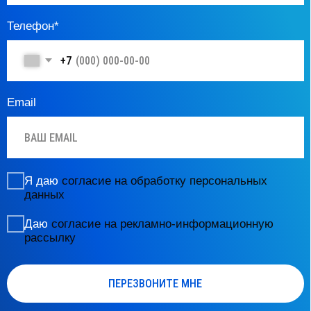
© 2025 АйссДентика. Все права защищены.
ООО «АйсДентика»
лицензия на медицинскую деятельность
от 14 апреля 2025 г. № Л041−01137−77/02116877