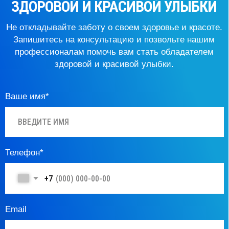
Давайте дружить
Рейтинг на Яндекс
Юридическая информация
© 2025 АйссДентика. Все права защищены.
ООО «АйсДентика»
лицензия на медицинскую деятельность
от 14 апреля 2025 г. № Л041−01137−77/02116877