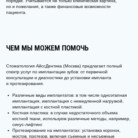
порядке. Учитывается не только клиническая картина,
профессионалам помочь вам стать обладателем
но и пожелания, а также финансовые возможности
здоровой и красивой улыбки.
пациента.
Ваше имя*
ЧЕМ МЫ МОЖЕМ ПОМОЧЬ
Телефон*
+7
Стоматология АйссДентика (Москва) предлагает полный
спектр услуг по имплантации зубов: от первичной
консультации и диагностики до установки импланта
Email
и протезирования.
Различные виды имплантатов: в том числе одноэтапная
имплантация, имплантация с немедленной нагрузкой,
имплантация с костной пластикой.
Я даю
согласие на обработку персональных
данных
Костная пластика: в случае недостаточного объема
костной ткани, используем различные методы, например,
Даю
согласие на рекламно-информационную
синус-лифтинг.
рассылку
Протезирование на имплантатах: установка коронок,
мостов, протезов, включая съемные и несъемные