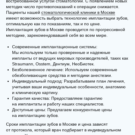
востребованной услугой стоматологии. С появлением новых
методик число противопоказаний к операции снижается.
Пациенты нашей
стоматологической клиники в Москве
имеют возможность выбрать технологию имплантации зубов,
оптимальную как по показаниям, так и по цене.
Имплантация зубов в Москве проводится по прогрессивной
методике, зарекомендовавшей себя во всем мире.
Современные имплантационные системы:
Мы используем только проверенные и надежные
импланты от ведущих мировых производителей, таких как
УЗНАТЬ ПОДРОБНЕЕ О СТОИМОСТИ
ЗАПИСАТЬСЯ НА ПРИЕМ
Straumann, Osstem, Дентиум, НеоБиотек.
Безболезненное лечение: Используем современные
обезболивающие средства и методики анестезии.
Индивидуальный подход: Разрабатываем план лечения,
учитывая ваши индивидуальные особенности, анатомию
и клиническую картину.
СВЯЗАТЬСЯ С НАМИ
Гарантия качества: Предоставляем гарантию
на имплантаты и работу наших специалистов.
СТАНЬТЕ И ВЫ ОБЛАДАТЕЛЕМ
Доступные цены: Предлагаем конкурентные цены
ЗДОРОВОЙ И КРАСИВОЙ УЛЫБКИ
на имплантацию зубов.
Сроки имплантации зубов в Москве и цена зависят
Не откладывайте заботу о своем здоровье и красоте.
от протокола, который врач подбирает в индивидуальном
Запишитесь на консультацию и позвольте нашим