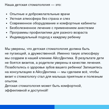
Наша детская стоматология — это:
+7
Опытные и доброжелательные врачи
Уютная атмосфера без страха и слез
Email
Современное оборудование и комфортные кабинеты
Безболезненное лечение с применением анестезии
Программы профилактики для разного возраста
Индивидуальный подход к каждому ребенку
Я даю
согласие на обработку персональных
данных
Мы уверены, что детская стоматология должна быть
не пугающей, а дружественной. Именно такую атмосферу
Даю
согласие на рекламно-информационную
мы создаем в нашей клинике АйссДентика. В результате дети
рассылку
не боятся визитов, а родители уверены в качестве лечения.
Позаботьтесь о здоровье зубов вашего ребенка! Запишитесь
на консультацию в АйссДентика — мы сделаем всё, чтобы
ПЕРЕЗВОНИТЕ МНЕ
визит к стоматологу стал для малыша приятным и полезным
опытом.
Детская стоматология может быть комфортной,
эффективной и доступной!