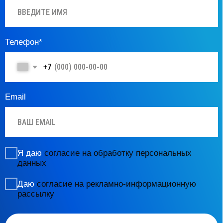
Юридическая информация
© 2025 АйссДентика. Все права защищены.
ООО «АйсДентика»
лицензия на медицинскую деятельность
от 14 апреля 2025 г. № Л041−01137−77/02116877