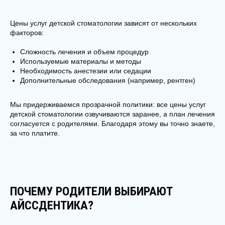
УЗНАТЬ ПОДРОБНЕЕ О СТОИМОСТИ
ЗАПИСАТЬСЯ НА ПРИЕМ
Цены услуг детской стоматологии зависят от нескольких
факторов:
Сложность лечения и объем процедур
Используемые материалы и методы
Необходимость анестезии или седации
СВЯЗАТЬСЯ С НАМИ
Дополнительные обследования (например, рентген)
СТАНЬТЕ И ВЫ ОБЛАДАТЕЛЕМ
Мы придерживаемся прозрачной политики: все цены услуг
ЗДОРОВОЙ И КРАСИВОЙ УЛЫБКИ
детской стоматологии озвучиваются заранее, а план лечения
согласуется с родителями. Благодаря этому вы точно знаете,
Не откладывайте заботу о своем здоровье и красоте.
за что платите.
Запишитесь на консультацию и позвольте нашим
профессионалам помочь вам стать обладателем
здоровой и красивой улыбки.
Ваше имя*
ПОЧЕМУ РОДИТЕЛИ ВЫБИРАЮТ
АЙССДЕНТИКА?
Телефон*