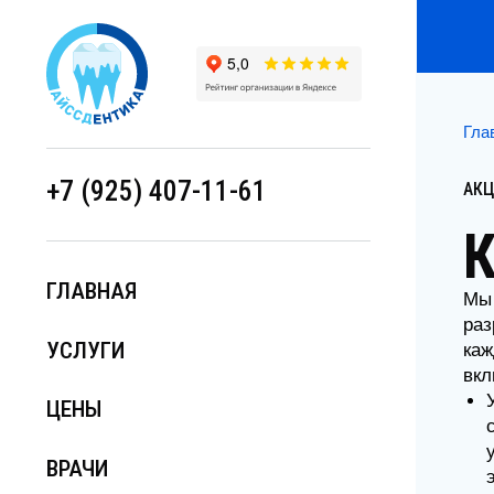
Главна
+7 (925) 407-11-61
АКЦИИ
К
ГЛАВНАЯ
Мы зн
разра
УСЛУГИ
кажды
включ
УЗО
ЦЕНЫ
спо
уль
ВРАЧИ
это
Air