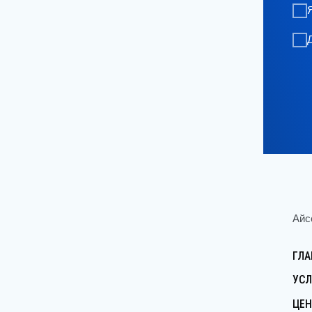
АйссДе
ГЛАВН
УСЛУГ
ЦЕНЫ
ВРАЧИ
АКЦИИ
СТАТЬ