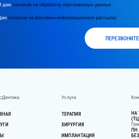
ПЕРЕЗВОНИТЕ МНЕ
нтика
Услуги
Контакты
НА УЛ.ТУ
АЯ
ТЕРАПИЯ
(ТЦ «ПРА
График р
И
ХИРУРГИЯ
ПН.-ВС.: 0
ИМПЛАНТАЦИЯ
БЕЗ ВЫХ
+7 (925) 4
ОРТОДОНТИЯ
ОРТОПЕДИЯ
И
ДЕТСКАЯ СТОМАТОЛОГИЯ