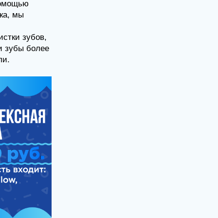
ы
зубов,
ы более