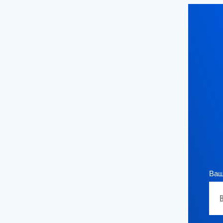
Ваше и
Я д
Да