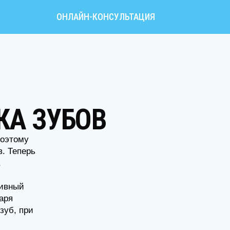
ОНЛАЙН-КОНСУЛЬТАЦИЯ
 ЗУБОВ
му
ерь
й
при
ью