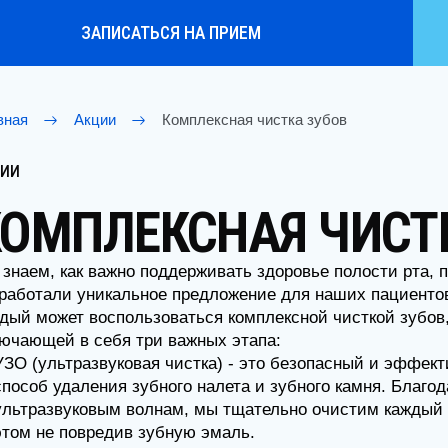
ЗАПИСАТЬСЯ НА ПРИЕМ
я
Акции
Комплексная чистка зубов
ОМПЛЕКСНАЯ ЧИСТКА
аем, как важно поддерживать здоровье полости рта, поэто
ботали уникальное предложение для наших пациентов. Теп
й может воспользоваться комплексной чисткой зубов,
ающей в себя три важных этапа:
 (ультразвуковая чистка) - это безопасный и эффективны
соб удаления зубного налета и зубного камня. Благодаря
тразвуковым волнам, мы тщательно очистим каждый зуб, 
м не повредив зубную эмаль.
 Flow - это инновационная процедура, при которой с помощ