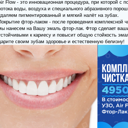
ока воды, воздуха и специального абразивного порошка, м
ляем пигментированный и мягкий налёт на зубах.
рытие фтор-лаком - после проведения комплексной чистки 
нанесем на Вашу эмаль фтор-лак. Фтор сделает ваши зуб
ойчивыми к кариесу и повысит общую стойкость эмали.
ите своим зубам здоровье и естественную белизну!